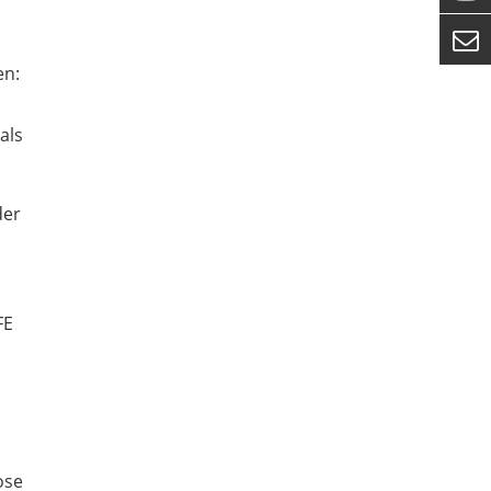

en:
als
der
FE
ose