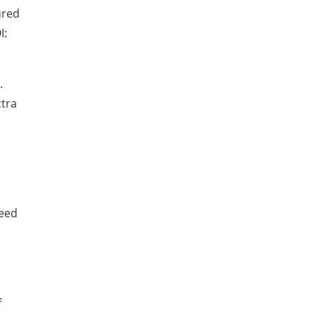
ured
I:
.
tra
Feed
f