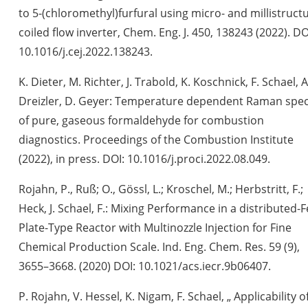
to 5-(chloromethyl)furfural using micro- and millistruct
coiled flow inverter, Chem. Eng. J. 450, 138243 (2022). DO
10.1016/j.cej.2022.138243.
K. Dieter, M. Richter, J. Trabold, K. Koschnick, F. Schael, A
Dreizler, D. Geyer: Temperature dependent Raman spec
of pure, gaseous formaldehyde for combustion
diagnostics. Proceedings of the Combustion Institute
(2022), in press. DOI: 10.1016/j.proci.2022.08.049.
Rojahn, P., Ruß; O., Gössl, L.; Kroschel, M.; Herbstritt, F.;
Heck, J. Schael, F.: Mixing Performance in a distributed-
Plate-Type Reactor with Multinozzle Injection for Fine
Chemical Production Scale. Ind. Eng. Chem. Res. 59 (9),
3655–3668. (2020) DOI: 10.1021/acs.iecr.9b06407.
P. Rojahn, V. Hessel, K. Nigam, F. Schael, „ Applicability o