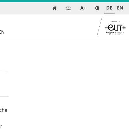
DE
EN
A+

EN
iche
er